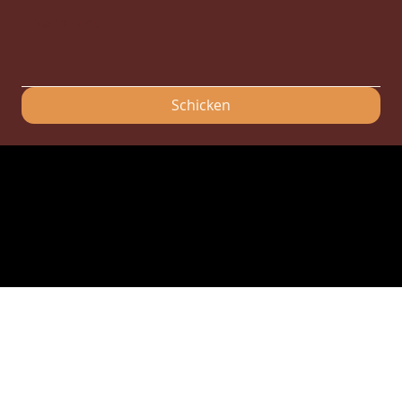
Schicken
© 2026 Tous droits réservés Foxrest. Conception
Webolder
Mentions Légales
-
Politique de confidentialité
-
CGV
L'abus d'alcool est dangereux pour la santé, à consommer avec modération