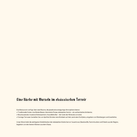
Eine Küche mit Wurzeln im elsässischen Terroir
Das Restaurant verfügt über zwei Räume, die jeweils eine einzigartige Atmosphäre bieten:
✔ Traditionelle Stube: rote Bodenfliesen, historische Presse, elsässischer Kamin – ein authentisches Ambiente.
✔ Brauhausstube: massives Eichenparkett, freundliche Bar – der Geist der Winstubs von einst.
✔ Sonnige Terrasse: Genießen Sie von April bis Oktober eine Mahlzeit auf dem zentralen Dorfplatz, umgeben von Weinbergen und Geschichte.
Unser Menü hebt die wichtigsten Köstlichkeiten der elsässischen Küche hervor: Sauerkraut, Baeckeoffe, Flammkuchen und Fleisch aus der Region,
begleitet von den besten Weinen aus dem Elsass.