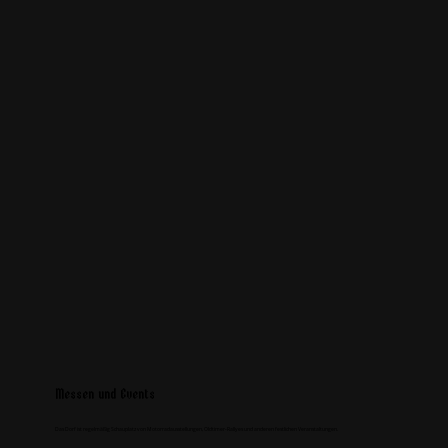
Messen und Events
Das Dorf ist regelmäßig Schauplatz von Motorradausstellungen, Oldtimer-Rallyes und anderen festlichen Veranstaltungen.