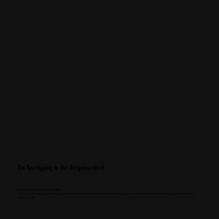
Ein Tauchgang in die Vergangenheit
Auch Andlau hat eine lange Geschichte.
Das im 9. Jahrhundert gegründete Dorf bewahrt Spuren seiner Vergangenheit, insbesondere in Form der Abtei Sainte-Richarde, einem Gebäude, das die Zeit
überdauert hat.