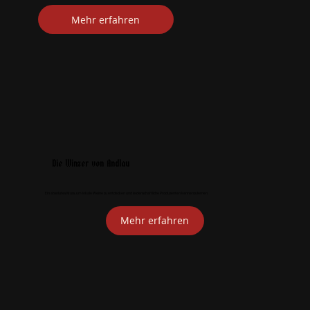
Mehr erfahren
Die Winzer von Andlau
Ein absolutes Muss, um lokale Weine zu entdecken und leidenschaftliche Produzenten kennenzulernen.
Mehr erfahren