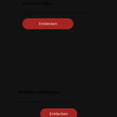
Die Herrschaft Andlau
Die ehemalige Residenz der örtlichen Herren. Ein ikonisches Gebäude, das mittelalterliche Geschichte und elsässisches
Erbe vereint.
Entdecken
Wanderungen und Spaziergänge
Entre les forêts et les vignes, plusieurs sentiers vous mènent aux châteaux ou même à une cascade cachée.
Entdecken