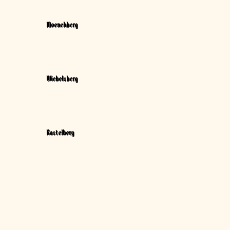
Moenchberg
Wiebelsberg
Kastelberg