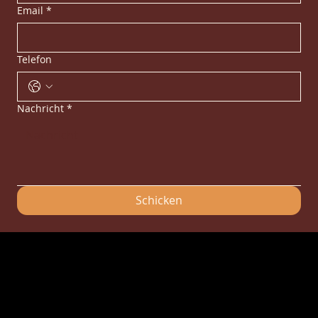
Email
*
Telefon
Nachricht
*
Schicken
© 2026 Tous droits réservés Foxrest. Conception
Webolder
Mentions Légales
-
Politique de confidentialité
-
CGV
L'abus d'alcool est dangereux pour la santé, à consommer avec modération