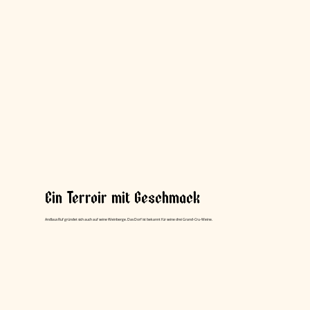
Ein Terroir mit Geschmack
Andlaus Ruf gründet sich auch auf seine Weinberge. Das Dorf ist bekannt für seine drei Grand-Cru-Weine.