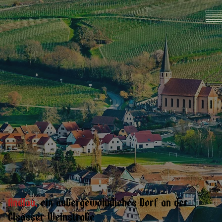
Andlau,
ein außergewöhnliches Dorf an der
Elsässer Weinstraße