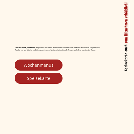
zum Mitnehmen erhältlich!
Speisekarte auch
Seit über einem Jahrhundert
pflegt dieses Restaurant die elsässische Kochtradition in herzlicher Atmosphäre. Umgeben von
Weinbergen und historischen Stätten, bietet unsere Speisekarte traditionelle Rezepte und erlesene elsässische Weine.
Wochenmenüs
Speisekarte