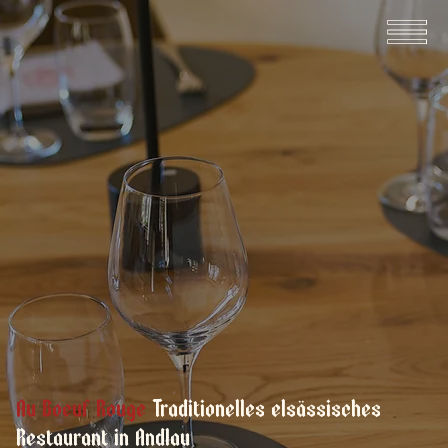
Au Boeuf Rouge
Traditionelles elsässisches
Restaurant in Andlau