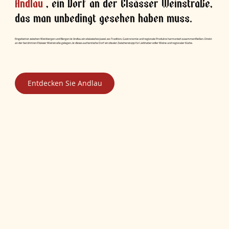
Andlau
,
ein Dorf an der Elsässer Weinstraße,
das man unbedingt gesehen haben muss.
Eingebettet zwischen Weinbergen und Bergen ist Andlau ein elsässisches Juwel, wo Tradition, Gastronomie und regionale Produkte harmonisch zusammenfließen. Direkt
an der berühmten Elsässer Weinstraße gelegen, ist dieses authentische Dorf ein idealer Zwischenstopp für Liebhaber edler Weine und regionaler Küche.
Entdecken Sie Andlau