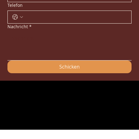
Telefon
Nachricht
*
Schicken
© 2026 Tous droits réservés Foxrest. Conception
Webolder
Mentions Légales
-
Politique de confidentialité
-
CGV
L'abus d'alcool est dangereux pour la santé, à consommer avec modération