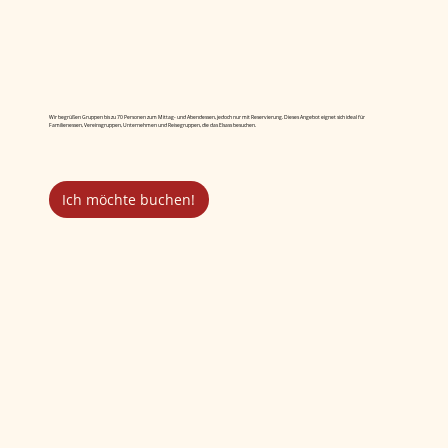
Wir begrüßen Gruppen bis zu 70 Personen zum Mittag- und Abendessen, jedoch nur mit Reservierung. Dieses Angebot eignet sich ideal für
Familienessen, Vereinsgruppen, Unternehmen und Reisegruppen, die das Elsass besuchen.
Ich möchte buchen!