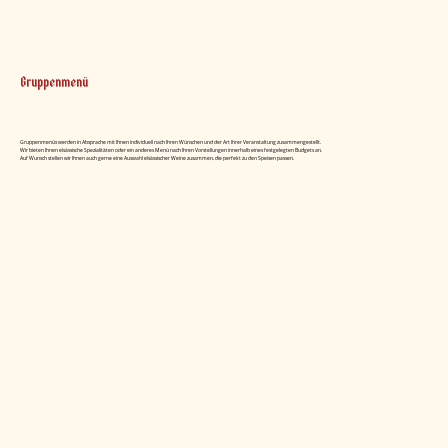
Gruppenmenü
Gruppenmenüs werden in Absprache mit Ihnen individuell nach Ihren Wünschen und der Art Ihrer Veranstaltung zusammengestellt.
Wir bieten Ihnen elsässische Spezialitäten oder ein anderes Menü nach Ihren Vorstellungen innerhalb eines festgelegten Budgets an.
Auf Wunsch stellen wir Ihnen auch gerne eine Auswahl elsässischer Weine zusammen, die perfekt zu den Speisen passen.