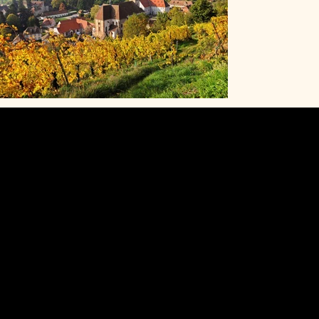
Navigation
Startseite
Reservierung
Speisekarte
Restaurant
Zum Mitnehmen
Geschenkgutschein
Ferienwohnung