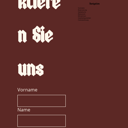
ktiere
Navigation
Startseite
Reservierung
Speisekarte
Restaurant
Mitnehmen
Geschenkgutschein
Ferienwohnung
n
Sie 
uns
Vorname
Name