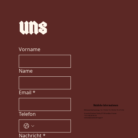
uns
Vorname
Name
Email
*
Nützliche Informationen
Mittwoch bis Sonntag : 12–14 Uhr 14–18 Uhr 19–21 Uhr
Telefon
6 rue du Docteur Stoltz, 67140 andlau, France
+33 3 88 08 96 26
contact@auboeufrouge.fr
Nachricht
*