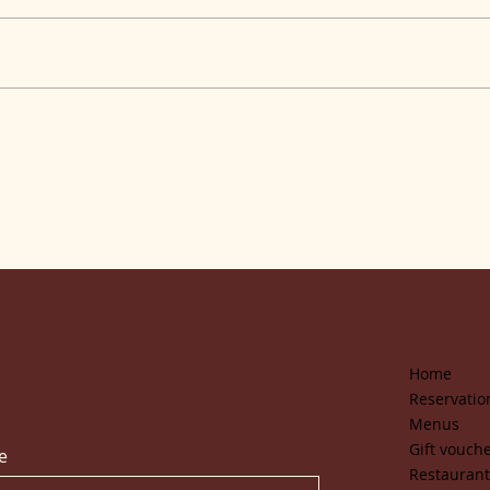
Home
Reservatio
Menus
Gift vouch
e
Restaurant