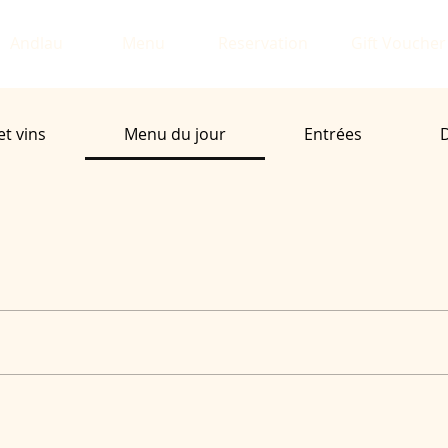
Andlau
Menu
Reservation
Gift Voucher
et vins
Menu du jour
Entrées