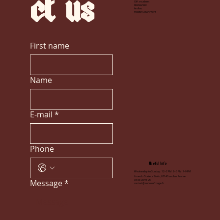
ct
us
Gift vouchers
Restaurant
Andlau
Holiday Apartment
First name
Name
E-mail
*
Phone
Useful Info
Wednesday to Sunday : 12–2 PM 2–6 PM 7-9 PM
6 rue du Docteur Stoltz, 67140 andlau, France
Message
*
03 88 08 96 26
contact@auboeufrouge.fr