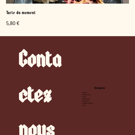
Tarte du moment
5,80 €
Conta
ctez
Navigation
Accueil
Réservation
Carte
Restaurant
Emporter
Chèque cadeau
Gîte
nous