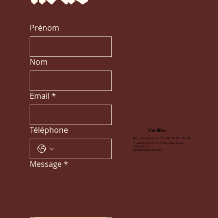
Prénom
Nom
Email
*
Téléphone
Infos Utiles
Mercredi au Dimanche : 12h-14h 14h-18h 19h-21h
6 rue du Docteur Stoltz, 67140 andlau, France
03 88 08 96 26
contact@auboeufrouge.fr
Message
*