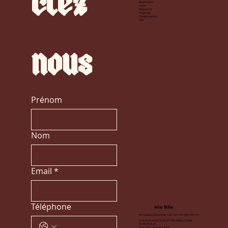
ctez
Réservation
Carte
Restaurant
Emporter
Chèque cadeau
Gîte
nous
Prénom
Nom
Email
*
Téléphone
Infos Utiles
Mercredi au Dimanche : 12h-14h 14h-18h 19h-21h
6 rue du Docteur Stoltz, 67140 andlau, France
03 88 08 96 26
contact@auboeufrouge.fr